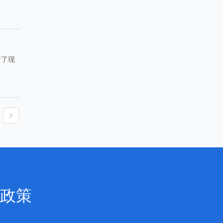
。
析了现
政策