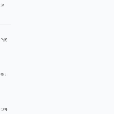
的游
。
多的游
市作为
转型升