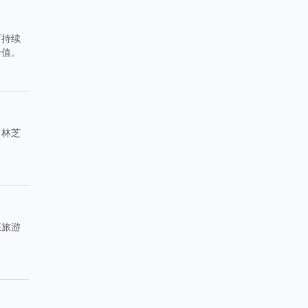
可持续
价值。
，林芝
态旅游