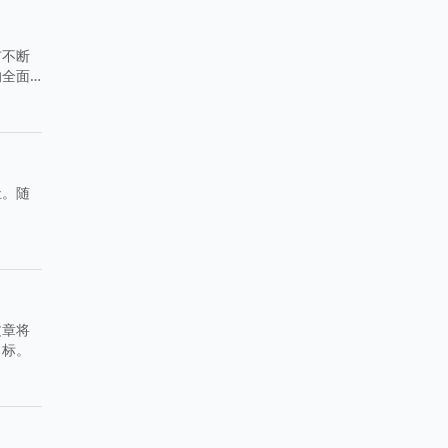
市不断
的全面
祉。随
文章将
目标。